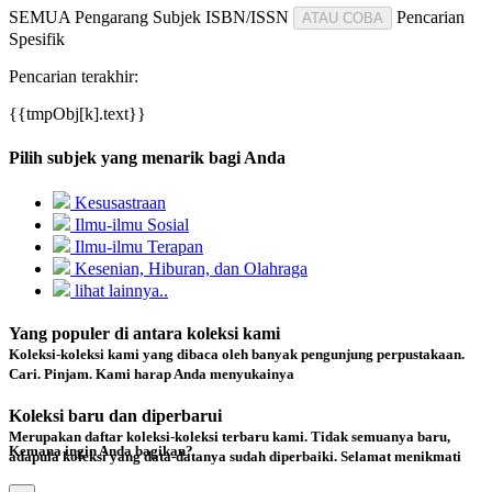
SEMUA
Pengarang
Subjek
ISBN/ISSN
Pencarian
ATAU COBA
Spesifik
Pencarian terakhir:
{{tmpObj[k].text}}
Pilih subjek yang menarik bagi Anda
Kesusastraan
Ilmu-ilmu Sosial
Ilmu-ilmu Terapan
Kesenian, Hiburan, dan Olahraga
lihat lainnya..
Yang populer di antara koleksi kami
Koleksi-koleksi kami yang dibaca oleh banyak pengunjung perpustakaan.
Cari. Pinjam. Kami harap Anda menyukainya
Koleksi baru dan diperbarui
Merupakan daftar koleksi-koleksi terbaru kami. Tidak semuanya baru,
Kemana ingin Anda bagikan?
adapula koleksi yang data-datanya sudah diperbaiki. Selamat menikmati