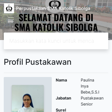
Perpustakaan SMA Katolik Sibolga
Profil Pustakawan
Nama
Paulina
Inya
Bebe,S.S.I
Jabatan
Pustakawan
Senior
Surel