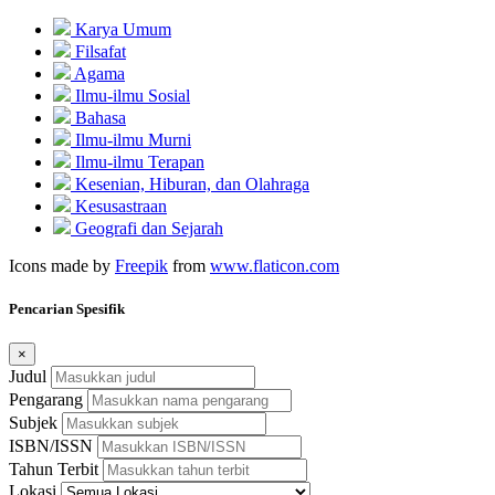
Karya Umum
Filsafat
Agama
Ilmu-ilmu Sosial
Bahasa
Ilmu-ilmu Murni
Ilmu-ilmu Terapan
Kesenian, Hiburan, dan Olahraga
Kesusastraan
Geografi dan Sejarah
Icons made by
Freepik
from
www.flaticon.com
Pencarian Spesifik
×
Judul
Pengarang
Subjek
ISBN/ISSN
Tahun Terbit
Lokasi