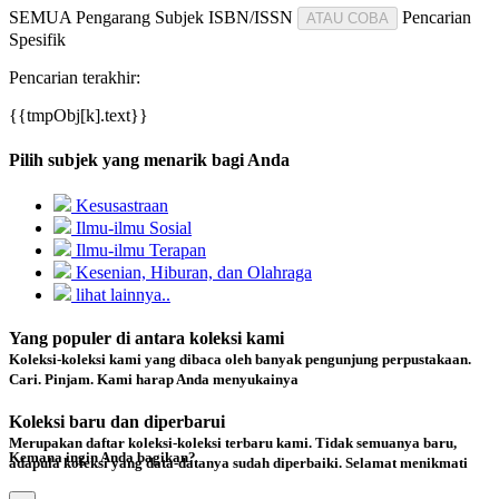
SEMUA
Pengarang
Subjek
ISBN/ISSN
Pencarian
ATAU COBA
Spesifik
Pencarian terakhir:
{{tmpObj[k].text}}
Pilih subjek yang menarik bagi Anda
Kesusastraan
Ilmu-ilmu Sosial
Ilmu-ilmu Terapan
Kesenian, Hiburan, dan Olahraga
lihat lainnya..
Yang populer di antara koleksi kami
Koleksi-koleksi kami yang dibaca oleh banyak pengunjung perpustakaan.
Cari. Pinjam. Kami harap Anda menyukainya
Koleksi baru dan diperbarui
Merupakan daftar koleksi-koleksi terbaru kami. Tidak semuanya baru,
Kemana ingin Anda bagikan?
adapula koleksi yang data-datanya sudah diperbaiki. Selamat menikmati