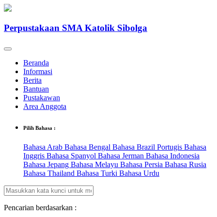
Perpustakaan SMA Katolik Sibolga
Beranda
Informasi
Berita
Bantuan
Pustakawan
Area Anggota
Pilih Bahasa :
Bahasa Arab
Bahasa Bengal
Bahasa Brazil Portugis
Bahasa
Inggris
Bahasa Spanyol
Bahasa Jerman
Bahasa Indonesia
Bahasa Jepang
Bahasa Melayu
Bahasa Persia
Bahasa Rusia
Bahasa Thailand
Bahasa Turki
Bahasa Urdu
Pencarian berdasarkan :