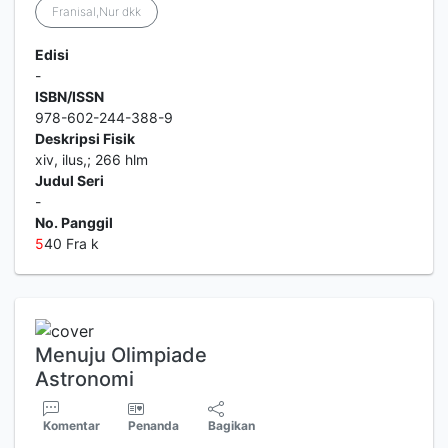
Franisal,Nur dkk
Edisi
-
ISBN/ISSN
978-602-244-388-9
Deskripsi Fisik
xiv, ilus,; 266 hlm
Judul Seri
-
No. Panggil
5
40 Fra k
Menuju Olimpiade
Astronomi
Komentar
Penanda
Bagikan