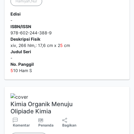
Hamiyah,Nur
Edisi
-
ISBN/ISSN
978-602-244-388-9
Deskripsi Fisik
xiv, 266 hlm,: 17,6 cm x 2
5
cm
Judul Seri
-
No. Panggil
5
10 Ham S
Kimia Organik Menuju
Olipiade Kimia
Komentar
Penanda
Bagikan