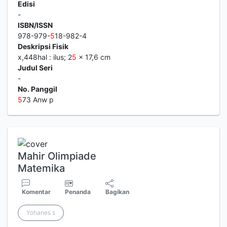
Edisi
-
ISBN/ISSN
978-979-
5
18-982-4
Deskripsi Fisik
x,448hal : ilus; 2
5
x 17,6 cm
Judul Seri
-
No. Panggil
5
73 Anw p
Mahir Olimpiade
Matemika
Komentar
Penanda
Bagikan
Yohanes s