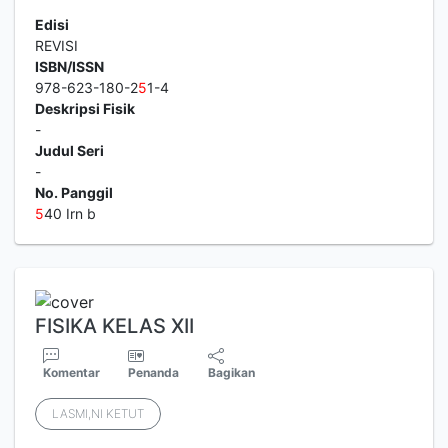
Edisi
REVISI
ISBN/ISSN
978-623-180-2
5
1-4
Deskripsi Fisik
-
Judul Seri
-
No. Panggil
5
40 Irn b
FISIKA KELAS XII
Komentar
Penanda
Bagikan
LASMI,NI KETUT