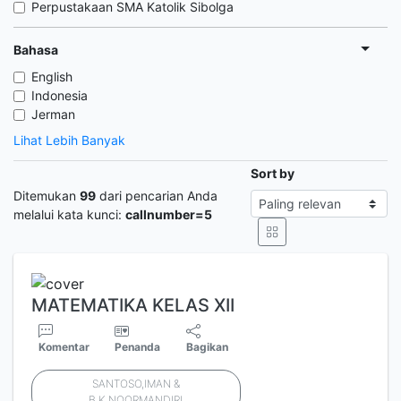
Perpustakaan SMA Katolik Sibolga
Bahasa
English
Indonesia
Jerman
Lihat Lebih Banyak
Sort by
Ditemukan
99
dari pencarian Anda
melalui kata kunci:
callnumber=5
MATEMATIKA KELAS XII
Komentar
Penanda
Bagikan
SANTOSO,IMAN &
B.K.NOORMANDIRI