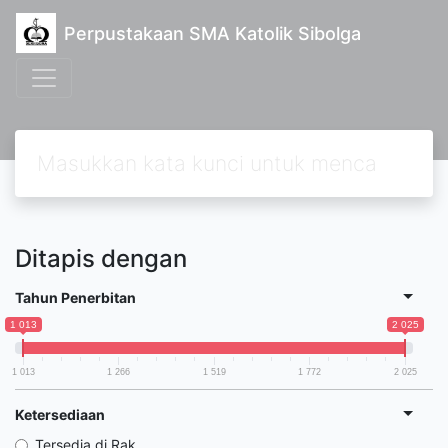
Perpustakaan SMA Katolik Sibolga
Ditapis dengan
Tahun Penerbitan
1 013
2 025
1 013
1 266
1 519
1 772
2 025
Ketersediaan
Tersedia di Rak