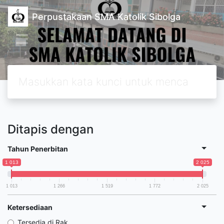
Perpustakaan SMA Katolik Sibolga
Ditapis dengan
Tahun Penerbitan
1 013
2 025
1 013
1 266
1 519
1 772
2 025
Ketersediaan
Tersedia di Rak