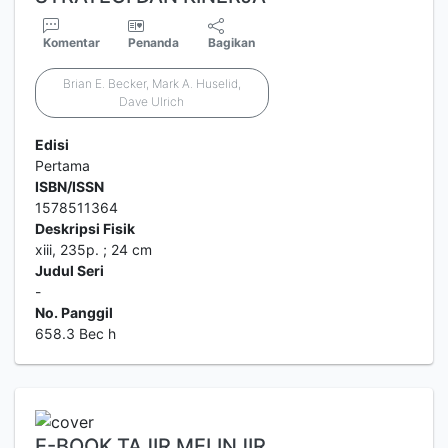
Komentar
Penanda
Bagikan
Brian E. Becker, Mark A. Huselid,
Dave Ulrich
Edisi
Pertama
ISBN/ISSN
1578511364
Deskripsi Fisik
xiii, 235p. ; 24 cm
Judul Seri
-
No. Panggil
658.3 Bec h
E-BOOK TAJIR MELINJIR