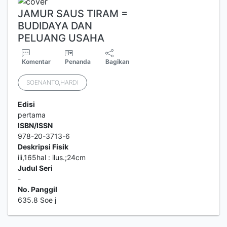
JAMUR SAUS TIRAM =
BUDIDAYA DAN
PELUANG USAHA
Komentar
Penanda
Bagikan
SOENANTO,HARDI
Edisi
pertama
ISBN/ISSN
978-20-3713-6
Deskripsi Fisik
iii,165hal : ilus.;24cm
Judul Seri
-
No. Panggil
635.8 Soe j