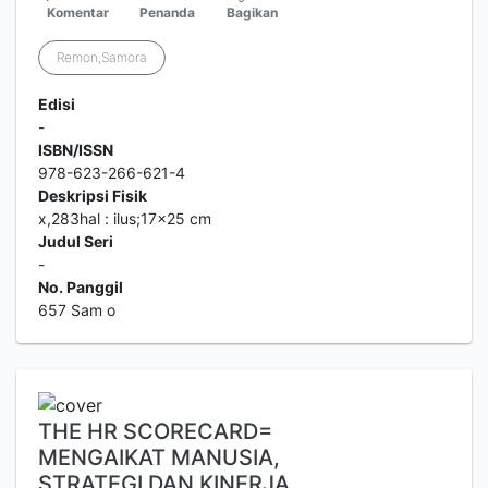
Komentar
Penanda
Bagikan
Remon,Samora
Edisi
-
ISBN/ISSN
978-623-266-621-4
Deskripsi Fisik
x,283hal : ilus;17x25 cm
Judul Seri
-
No. Panggil
657 Sam o
THE HR SCORECARD=
MENGAIKAT MANUSIA,
STRATEGI DAN KINERJA