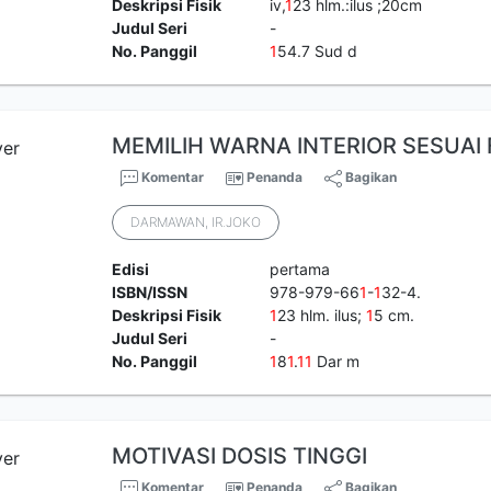
Deskripsi Fisik
iv,
1
23 hlm.:ilus ;20cm
Judul Seri
-
No. Panggil
1
54.7 Sud d
MEMILIH WARNA INTERIOR SESUAI
Komentar
Penanda
Bagikan
DARMAWAN, IR.JOKO
Edisi
pertama
ISBN/ISSN
978-979-66
1
-
1
32-4.
Deskripsi Fisik
1
23 hlm. ilus;
1
5 cm.
Judul Seri
-
No. Panggil
1
8
1
.
1
1
Dar m
MOTIVASI DOSIS TINGGI
Komentar
Penanda
Bagikan