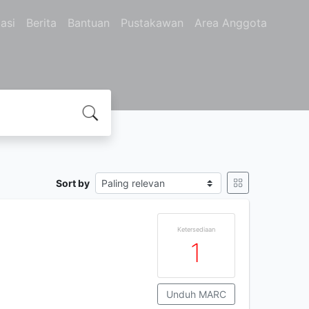
asi
Berita
Bantuan
Pustakawan
Area Anggota
Sort by
Ketersediaan
1
Unduh MARC