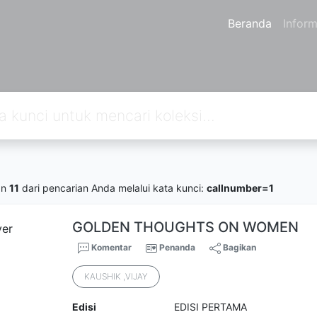
Beranda
Inform
an
11
dari pencarian Anda melalui kata kunci:
callnumber=1
GOLDEN THOUGHTS ON WOMEN
Komentar
Penanda
Bagikan
KAUSHIK ,VIJAY
Edisi
EDISI PERTAMA