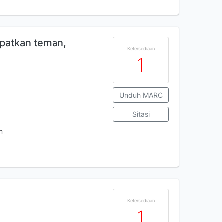
apatkan teman,
Ketersediaan
1
Unduh MARC
Sitasi
m
Ketersediaan
1