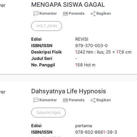
MENGAPA SISWA GAGAL
Komentar
Penanda
Bagikan
HOLT,JOHN
Edisi
REVISI
ISBN/ISSN
979-370-003-0
Deskripsi Fisik
1
242 hlm : ilus; 25 x
1
7,6 cm
Judul Seri
-
No. Panggil
1
58 Hol m
Dahsyatnya Life Hypnosis
Komentar
Penanda
Bagikan
Sutiyono Agus
Edisi
pertama
ISBN/ISSN
978-602-866
1
-39-3