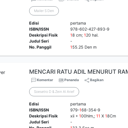
Mailer S Den
Edisi
pertama
ISBN/ISSN
978-602-427-893-9
Deskripsi Fisik
1
8 cm;
1
20 hal.
Judul Seri
-
No. Panggil
1
55.25 Den m
MENCARI RATU ADIL MENURUT RA
Komentar
Penanda
Bagikan
Soesetro D & Zein Al Arief
Edisi
pertama
ISBN/ISSN
979-
1
68-354-9
Deskripsi Fisik
xii +
1
00hlm,;
1
1
X
1
8Cm
Judul Seri
-
No. Panggil
1
33.3 Soe m