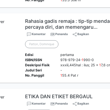
Rahasia gadis remaja : tip-tip mend
percaya diri, dan memengaru…
Komentar
Penanda
Bagikan
Patton, Dominique
Edisi
pertama
ISBN/ISSN
978-979-24-
1
990-0
Deskripsi Fisik
xxxiii,445hal : ilus; 25 x
1
7,6 c
Judul Seri
-
No. Panggil
1
55.4 Pat r
ETIKA DAN ETIKET BERGAUL
Komentar
Penanda
Bagikan