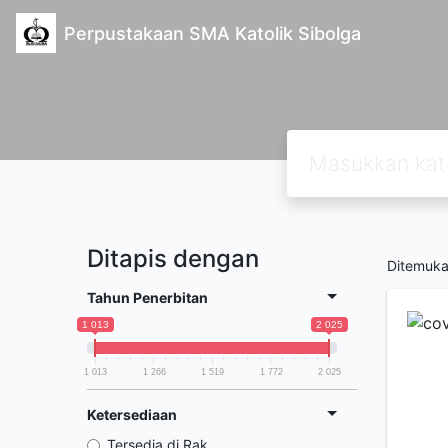
Perpustakaan SMA Katolik Sibolga
Ditapis dengan
Ditemuk
Tahun Penerbitan
1 013
2 025
1 013
1 266
1 519
1 772
2 025
Ketersediaan
Tersedia di Rak