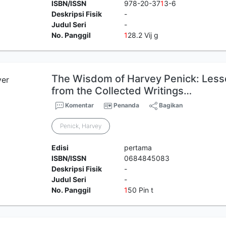
ISBN/ISSN
978-20-37
1
3-6
Deskripsi Fisik
-
Judul Seri
-
No. Panggil
1
28.2 Vij g
The Wisdom of Harvey Penick: Les
from the Collected Writings…
Komentar
Penanda
Bagikan
Penick, Harvey
Edisi
pertama
ISBN/ISSN
0684845083
Deskripsi Fisik
-
Judul Seri
-
No. Panggil
1
50 Pin t