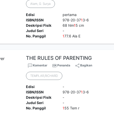
Alam, G. Surya
Edisi
pertama
ISBN/ISSN
978-20-37
1
3-6
Deskripsi Fisik
68 hlm
1
5 cm
Judul Seri
-
No. Panggil
1
77.6 Ala E
THE RULES OF PARENTING
Komentar
Penanda
Bagikan
TEMPLAR,RICHARD
Edisi
-
ISBN/ISSN
978-20-37
1
3-6
Deskripsi Fisik
-
Judul Seri
-
No. Panggil
1
55 Tem r